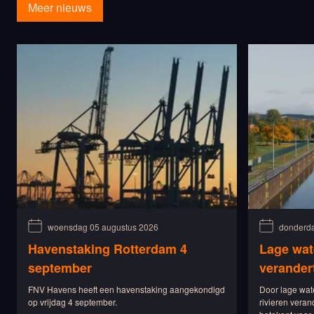
Meer nieuws
woensdag 05 augustus 2026
donderda
Havenstaking Rotterdam 4
Lage wat
september
verander
FNV Havens heeft een havenstaking aangekondigd
Door lage wat
op vrijdag 4 september.
rivieren veran