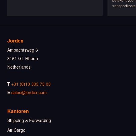
betekent voor 
transportkoste
Jordex
Ambachtsweg 6
3161 GL Rhoon
Netherlands
T
+31 (0)10 303 73 03
E
sales@jordex.com
Kantoren
Shipping & Forwarding
Air Cargo